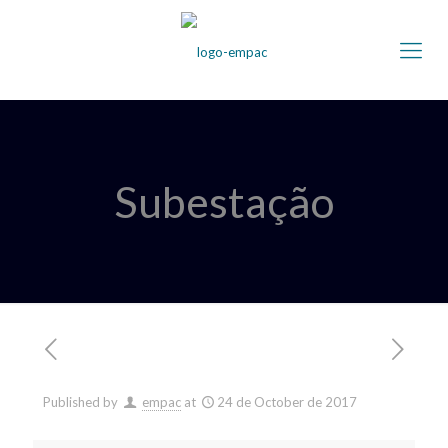
Subestação
Published by
empac
at
24 de October de 2017