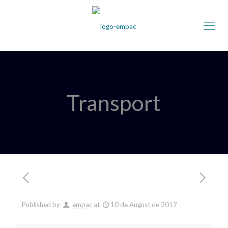
Transport
Published by
empac
at
10 de August de 2017