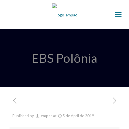
EBS Polônia
Published by
empac
at
5 de April de 2019