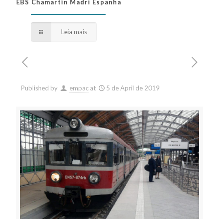
EBS Chamartin Madri Espanha
EBS Chamartin Madri Espanha
Leia mais
Published by
empac
at
5 de April de 2019